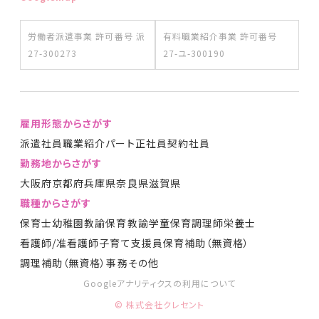
労働者派遣事業 許可番号
派
有料職業紹介事業 許可番号
27-300273
27-ユ-300190
雇用形態からさがす
派遣社員
職業紹介
パート
正社員
契約社員
勤務地からさがす
大阪府
京都府
兵庫県
奈良県
滋賀県
職種からさがす
保育士
幼稚園教諭
保育教諭
学童保育
調理師
栄養士
看護師/准看護師
子育て支援員
保育補助（無資格）
調理補助（無資格）
事務
その他
Googleアナリティクスの利用について
© 株式会社クレセント