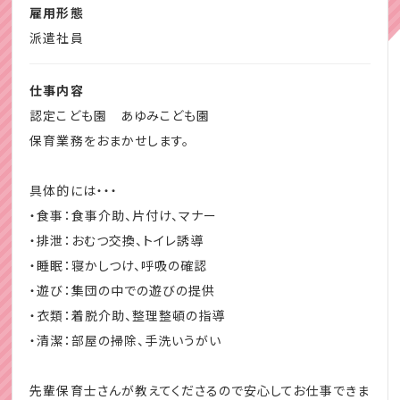
雇用形態
す。
未経験の方でも、ブランクのある方でも、やる気があれば問
派遣社員
クレセントのスタッフも在籍しているこども園です。
題ありません！
仕事内容
認定こども園 あゆみこども園
☆クレセントはこんな方をお待ちしています。
保育業務をおまかせします。
・保育士試験合格後の仕事を探している◎
・資格があっても使っていない☆
具体的には・・・
・すぐに仕事を始めたい！
・食事：食事介助、片付け、マナー
・4月からのスタート☆
・排泄：おむつ交換、トイレ誘導
・良い仕事があれば転職を考えている♪
・睡眠：寝かしつけ、呼吸の確認
・業種未経験歓迎！
・遊び：集団の中での遊びの提供
ぜひお気軽に相談、お問い合わせください。
・衣類：着脱介助、整理整頓の指導
・清潔：部屋の掃除、手洗いうがい
先輩保育士さんが教えてくださるので安心してお仕事できま