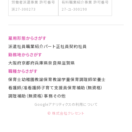
労働者派遣事業 許可番号
有料職業紹介事業 許可番号
派27-300273
27-ユ-300190
雇用形態からさがす
派遣社員
職業紹介
パート
正社員
契約社員
勤務地からさがす
大阪府
京都府
兵庫県
奈良県
滋賀県
職種からさがす
保育士
幼稚園教諭
保育教諭
学童保育
調理師
栄養士
看護師/准看護師
子育て支援員
保育補助（無資格）
調理補助（無資格）
事務
その他
Googleアナリティクスの利用について
© 株式会社クレセント