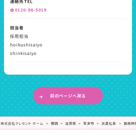
連絡先TEL
0120-86-5019
担当者
採用担当
hoikushisaiyo
shinkisaiyo
前のページへ戻る
株式会社クレセント ホーム
関西
滋賀県
草津市
派遣社員
勤務時