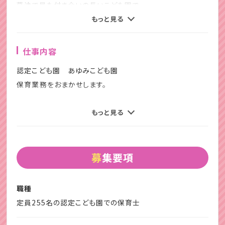
草津で最も付き合いの長いこども園で
お仕事しやすい環境がそろっています。
もっと見る
勤務時間の相談も可能ですので、
仕事内容
あなたならではのご要望・お悩みなど
認定こども園 あゆみこども園
お気軽にご相談ください♪
保育業務をおまかせします。
１．子どもの笑顔が一番の癒し
具体的には・・・
もっと見る
ふとした時に見せるくったくのない笑顔は幸せな気分になり
・食事：食事介助、片付け、マナー
ますよね。
・排泄：おむつ交換、トイレ誘導
・睡眠：寝かしつけ、呼吸の確認
募集要項
２．昨日できなかったことが、今日はできるようになった！
・遊び：集団の中での遊びの提供
子どもの成長を間近で見守ることができる。
・衣類：着脱介助、整理整頓の指導
職種
・清潔：部屋の掃除、手洗いうがい
３．「先生好き」「先生ありがとう」
定員255名の認定こども園での保育士
子ども達のために一生懸命だからこその感謝の言葉！
先輩保育士さんが教えてくださるので安心してお仕事できま