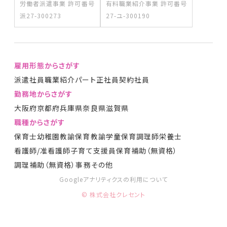
労働者派遣事業 許可番号
有料職業紹介事業 許可番号
派27-300273
27-ユ-300190
雇用形態からさがす
派遣社員
職業紹介
パート
正社員
契約社員
勤務地からさがす
大阪府
京都府
兵庫県
奈良県
滋賀県
職種からさがす
保育士
幼稚園教諭
保育教諭
学童保育
調理師
栄養士
看護師/准看護師
子育て支援員
保育補助（無資格）
調理補助（無資格）
事務
その他
Googleアナリティクスの利用について
© 株式会社クレセント