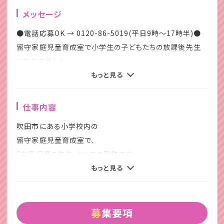
メッセージ
●電話応募OK → 0120-86-5019(平日9時～17時半)●
留守家庭児童育成室で小学生の子どもたちの放課後先生
になりませんか。
放課後児童支援員・保育士免許・幼稚園または教員免許資
もっと見る
格をお持ちの方の募集
20～50代の幅ひろい年齢で男女ともに活躍中！
仕事内容
吹田市にある小学校内の
留守家庭児童育成室とは
留守家庭児童育成室で、
「保護者が働いていたり、病気などのため、放課後や長期休
「学童保育の先生」としての勤務です。
みに大人がいない環境になる児童の健全育成を図るため」
もっと見る
の、児童の居場所です。
放課後児童支援員業務
自治体によって名称が違うので、学童保育や児童クラブと認
主な仕事内容は、
識されている方が多いかもしれません。
募集要項
・勉強の見守り