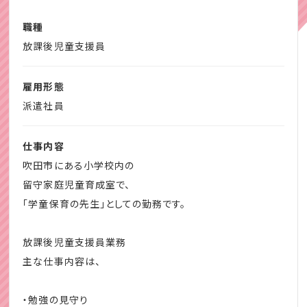
そんな、留守家庭児童育成室で、放課後などに親代わりの
・こどもたちとの遊び（運動遊びもあり）
身近な大人としてかかわっていただきます。
職種
・保護者対応
まずは、お仕事の話を聞いてみるだけでもOK。ぜひ、ご応募
放課後児童支援員
・随時お子さまに関しての連携業務
ください。
雇用形態
※吹田市内の小学校のうち24校で同時募集中！勤務地はご
派遣社員
相談いただけます。
☆クレセントはこんな方をお待ちしています。
・保育士試験合格後の仕事を探している◎
仕事内容
保育の知識や経験を活かして、
・資格があっても使っていない☆
吹田市にある小学校内の
小学生の放課後や長期休暇（夏休みなど）の
・すぐに仕事を始めたい！
留守家庭児童育成室で、
学童保育をお願いします。
・4月からのスタート☆
「学童保育の先生」としての勤務です。
・良い仕事があれば転職を考えている♪
今まで、保育園で働いてきたから
・業種未経験歓迎！
放課後児童支援員業務
小学生の学童保育は初めてという方も
ぜひお気軽に相談、お問い合わせください。
主な仕事内容は、
先輩たちが教えてくれるから心配不要。
こどもたちと一緒に自分も成長して行けるお仕事です。
・勉強の見守り