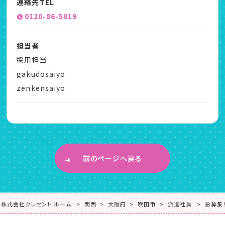
連絡先TEL
0120-86-5019
担当者
採用担当
gakudosaiyo
zenkensaiyo
前のページへ戻る
株式会社クレセント ホーム
関西
大阪府
吹田市
派遣社員
急募集