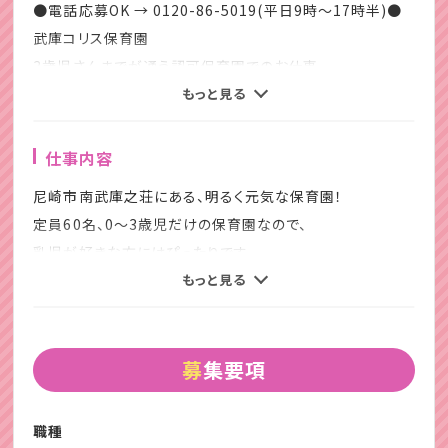
●電話応募OK → 0120-86-5019(平日9時～17時半)●
武庫コリス保育園
3歳児さんまでが通う認可保育園でのお仕事
もっと見る
人工芝の園庭があり、子どもたちは
楽しく裸足でかけ回っています。
仕事内容
こどもたちはもちろん、
尼崎市南武庫之荘にある、明るく元気な保育園！
先生も元気な方が多いです。
定員60名、0～3歳児だけの保育園なので、
乳児が好きな方にはぴったりです。
あかるくハキハキした先生が多いので、
もっと見る
なじみやすいと思います。
担任の先生の保育補助業務
☆クレセントはこんな方をお待ちしています。
具体的には・・・
募集要項
・保育士試験合格後の仕事を探している◎
・食事：食事介助、片付け、マナー
・資格があっても使っていない☆
・排泄：おむつ交換、トイレ誘導
・すぐに仕事を始めたい！
職種
・睡眠：寝かしつけ、呼吸の確認