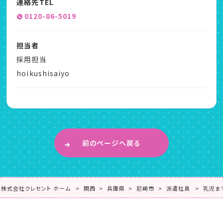
連絡先TEL
0120-86-5019
担当者
採用担当
hoikushisaiyo
前のページへ戻る
株式会社クレセント ホーム
関西
兵庫県
尼崎市
派遣社員
乳児ま