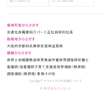
派27-300273
27-ユ-300190
雇用形態からさがす
派遣社員
職業紹介
パート
正社員
契約社員
勤務地からさがす
大阪府
京都府
兵庫県
奈良県
滋賀県
職種からさがす
保育士
幼稚園教諭
保育教諭
学童保育
調理師
栄養士
看護師/准看護師
子育て支援員
保育補助（無資格）
調理補助（無資格）
事務
その他
Googleアナリティクスの利用について
© 株式会社クレセント