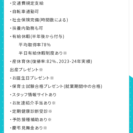
・交通費規定支給
・自転車通勤可
・社会保険完備(時間数による)
・扶養内勤務も可
・有給休暇(半年後から付与)
平均取得率78％
半日有給休暇制度あり※
・産休育休(復帰率:82％、2023-24年実績)
出産プレゼント※
・お誕生日プレゼント※
・保育士試験合格プレゼント(就業期間中の合格)
・スタッフ情報サイトあり
・お友達紹介手当あり※
・定期健康診断受診※
・予防接種補助あり※
・慶弔見舞金あり※