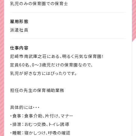
・4月からのスタート☆
乳児のみの保育園での保育士
・遊び：集団の中での遊びの提供
・良い仕事があれば転職を考えている♪
・衣類：着脱介助、整理整頓の指導
・業種未経験歓迎！
雇用形態
・清潔：部屋の掃除、手洗いうがい
ぜひお気軽に相談、お問い合わせください。
派遣社員
ピアノ業務はありません
仕事内容
書き物もれんらく帳程度です。
尼崎市南武庫之荘にある、明るく元気な保育園！
定員60名、0～3歳児だけの保育園なので、
～ここがおススメ！（POINT）～
乳児が好きな方にはぴったりです。
・事前のお休みリクエストOK！
・急なお休みにも対応いたします
担任の先生の保育補助業務
・有給休暇は前日までの申請で取得OK
・産休育休の実績多数あり
具体的には・・・
・選べる勤務時間
・食事：食事介助、片付け、マナー
・残業なし、持ち帰り仕事もなし
・排泄：おむつ交換、トイレ誘導
気になる方はお気軽にお問い合わせください。
・睡眠：寝かしつけ、呼吸の確認