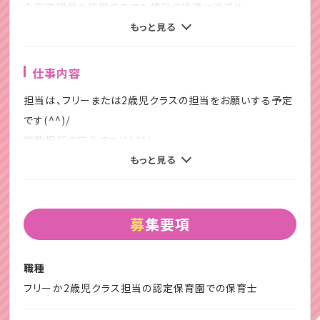
全室床暖房を使用で冬でも裸足で快適に過ごせ、
こどもたちは元気いっぱい！
もっと見る
食育にも力を入れていて、無農薬や低農薬食材を仕入れ
仕事内容
郷土料理、世界の料理、絵本の中に出てくる料理なども
担当は、フリーまたは2歳児クラスの担当をお願いする予定
献立に入れています！
です(^^)/
年2回給食懇親会もあります☆★
複数担任で安心です(*^^*)
もっと見る
クラス別の一斉保育（担当制ではありません）です♪
保育園での主な仕事としては
こども達の主体性を大事に、ひとりひとりの発達を
以下内容のお手伝いをお願いします♪
保障しながらあそびを探求し、こどもたちが、
募集要項
自分生活をつくる保育の日々を目指しています
★食事：食事介助、片付け、マナー
★排泄：おむつ交換、トイレ誘導
コーディネーターから(*^^*)
職種
★睡眠：寝かしつけ、呼吸の確認
園庭開放や、地域交流も盛んに行っており、
フリーか2歳児クラス担当の認定保育園での保育士
★遊び：集団の中での遊びの提供
近所に系列のどろんこベビー園もありますので、
道具や季節のおもちゃ作り