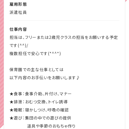
勤務希望場所教えて下さいネ(*^_^*)
雇用形態
★衣類：着脱介助、整理整頓の指導
派遣社員
★清潔：部屋の掃除、手洗いうがい
☆クレセントはこんな方をお待ちしています。
★書き物連絡帳のみ
・保育士試験合格後の仕事を探している◎
仕事内容
★保護者対応
・資格があっても使っていない☆
担当は、フリーまたは2歳児クラスの担当をお願いする予定
・すぐに仕事を始めたい！
です(^^)/
分からない事は先輩保育士が丁寧に教えます！
・4月からのスタート☆
複数担任で安心です(*^^*)
・良い仕事があれば転職を考えている♪
こども・先生・保護者も明るく元気に保育をしています
・業種未経験歓迎！
保育園での主な仕事としては
(*‘ω‘ *)
ぜひお気軽に相談、お問い合わせください。
以下内容のお手伝いをお願いします♪
定員76名のみんなの顔が見える(*^^*)アットホーム
な保育園です。
★食事：食事介助、片付け、マナー
★排泄：おむつ交換、トイレ誘導
★睡眠：寝かしつけ、呼吸の確認
★遊び：集団の中での遊びの提供
道具や季節のおもちゃ作り