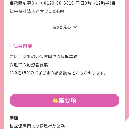
●電話応募OK → 0120-86-5019(平日9時～17時半)●
社会福祉法人運営のこども園
こども園での調理補助業務
もっと見る
固定時間で働きやすい環境。
仕事内容
子どもたちが「おいしかった！」笑顔をみれる保育の環境。
西区にある認可保育園での調理業務。
やりがいをもって勤務してみませんか。
派遣での勤務者募集！
120名ほどのお子さまの給食調理をおまかせします。
【弊社に関して】
株式会社クレセントは保育派遣・紹介会社です。
1999年9月に法人を設立し、現在では500以上の施設様と
募集要項
のお取引実績がございます。
認可保育園・認可外保育施設・院内保育所・幼稚園・公立の
職種
保育園や放課後児童クラブなど
私立保育園での調理補助業務