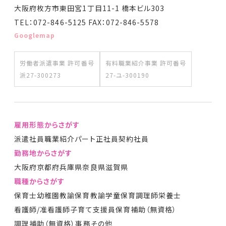
大阪府枚方市東田宮1丁目11-1 橋本ビル303
TEL：072-846-5125 FAX：072-846-5578
Googlemap
労働者派遣事業 許可番号
有料職業紹介事業 許可番号
派27-300273
27-ユ-300190
雇用形態からさがす
派遣社員
職業紹介
パート
正社員
契約社員
勤務地からさがす
大阪府
京都府
兵庫県
奈良県
滋賀県
職種からさがす
保育士
幼稚園教諭
保育教諭
学童保育
調理師
栄養士
看護師/准看護師
子育て支援員
保育補助（無資格）
調理補助（無資格）
事務
その他