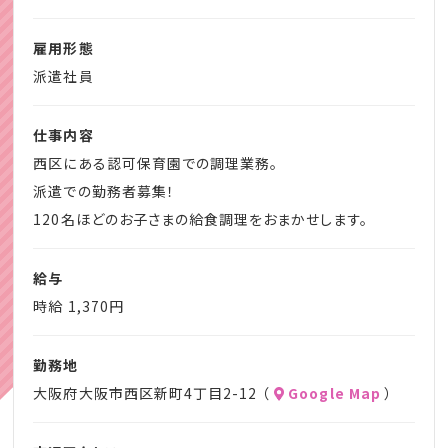
貴方のご希望に寄り添ったお仕事のご紹介をさせていただ
きます。
雇用形態
派遣社員
☆クレセントはこんな方をお待ちしています。
・保育士試験合格後の仕事を探している◎
仕事内容
・資格があっても使っていない☆
西区にある認可保育園での調理業務。
・すぐに仕事を始めたい！
派遣での勤務者募集！
・4月からのスタート☆
120名ほどのお子さまの給食調理をおまかせします。
・良い仕事があれば転職を考えている♪
・業種未経験歓迎！
給与
ぜひお気軽に相談、お問い合わせください。
時給 1,370円
勤務地
大阪府大阪市西区新町4丁目2-12 （
Google Map
）