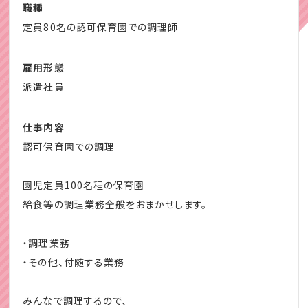
・すぐに仕事を始めたい！
職種
最初は教えてもらいながら、
・4月からのスタート☆
定員80名の認可保育園での調理師
確認しながら、お仕事お願いします。
・良い仕事があれば転職を考えている♪
・業種未経験歓迎！
雇用形態
ぜひお気軽に相談、お問い合わせください。
派遣社員
仕事内容
認可保育園での調理
園児定員100名程の保育園
給食等の調理業務全般をおまかせします。
・調理業務
・その他、付随する業務
みんなで調理するので、