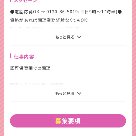
●電話応募OK → 0120-86-5019(平日9時～17時半)●
資格があれば調理業務経験なくてもOK！
眠っている資格を活かしたい方歓迎。
もっと見る
子どもたちのための給食作り☆
ご家庭との両立もしやすい勤務♪
仕事内容
認可保育園での調理
選べる勤務時間・日数で ライフスタイルに合わせた働き方
♪
園児定員100名程の保育園
経験不問！未経験でも安心のサポート☆
給食等の調理業務全般をおまかせします。
もっと見る
子どもたちの成長を支える大切なお仕事です。
・調理業務
☆クレセントはこんな方をお待ちしています。
・その他、付随する業務
募集要項
・保育士試験合格後の仕事を探している◎
・資格があっても使っていない☆
みんなで調理するので、