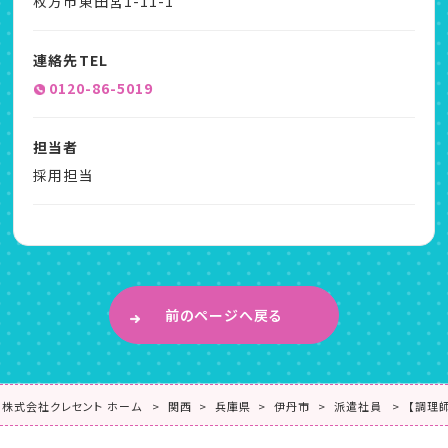
枚方市東田宮1-11-1
連絡先TEL
0120-86-5019
担当者
採用担当
前のページへ戻る
株式会社クレセント ホーム
関西
兵庫県
伊丹市
派遣社員
【調理