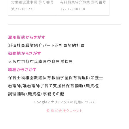
労働者派遣事業 許可番号
有料職業紹介事業 許可番号
派27-300273
27-ユ-300190
雇用形態からさがす
派遣社員
職業紹介
パート
正社員
契約社員
勤務地からさがす
大阪府
京都府
兵庫県
奈良県
滋賀県
職種からさがす
保育士
幼稚園教諭
保育教諭
学童保育
調理師
栄養士
看護師/准看護師
子育て支援員
保育補助（無資格）
調理補助（無資格）
事務
その他
Googleアナリティクスの利用について
© 株式会社クレセント