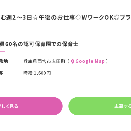
含む週2～3日☆午後のお仕事◇WワークOK◎ブ
員60名の認可保育園での保育士
務地
兵庫県西宮市広田町 （
Google Map
）
与
時給 1,600円
詳しく見る
応募す