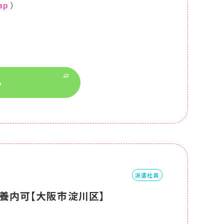
ap
）
る
派遣社員
養内可【大阪市淀川区】