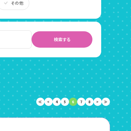
その他
≪
<
4
5
6
7
8
>
≫