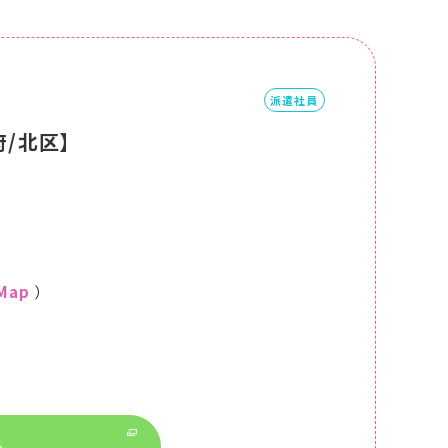
派遣社員
/北区】
 Map
）
る