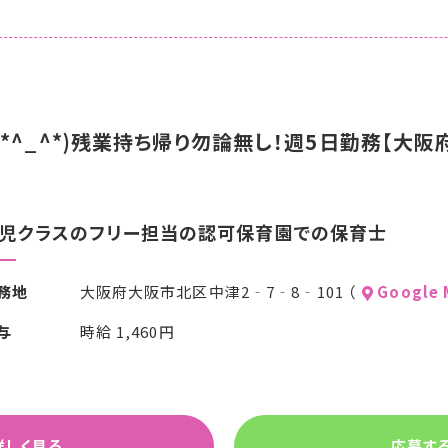
^_^*)残業持ち帰り勿論無し！週5日勤務【大阪府
児クラスのフリー担当の認可保育園での保育士
務地
大阪府大阪市北区中津2‐7‐8‐101 （
Google
与
時給 1,460円
詳しく見る
応募す